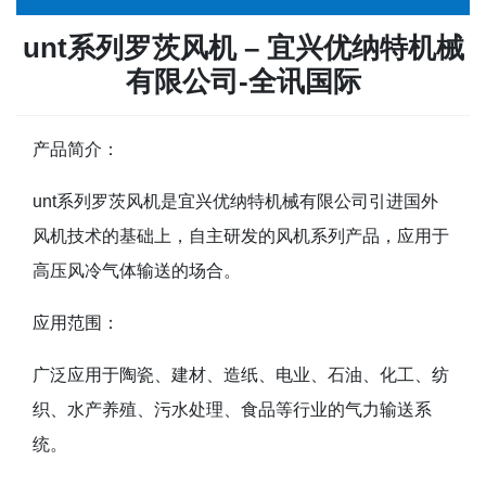
unt系列罗茨风机 – 宜兴优纳特机械
有限公司-全讯国际
产品简介：
unt系列罗茨风机是宜兴优纳特机械有限公司引进国外
风机技术的基础上，自主研发的风机系列产品，应用于
高压风冷气体输送的场合。
应用范围：
广泛应用于陶瓷、建材、造纸、电业、石油、化工、纺
织、水产养殖、污水处理、食品等行业的气力输送系
统。