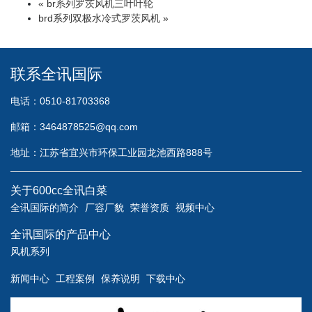
« br系列罗茨风机三叶叶轮
brd系列双极水冷式罗茨风机 »
联系全讯国际
电话：0510-81703368
邮箱：
3464878525@qq.com
地址：江苏省宜兴市环保工业园龙池西路888号
关于600cc全讯白菜
全讯国际的简介
厂容厂貌
荣誉资质
视频中心
全讯国际的产品中心
风机系列
新闻中心
工程案例
保养说明
下载中心